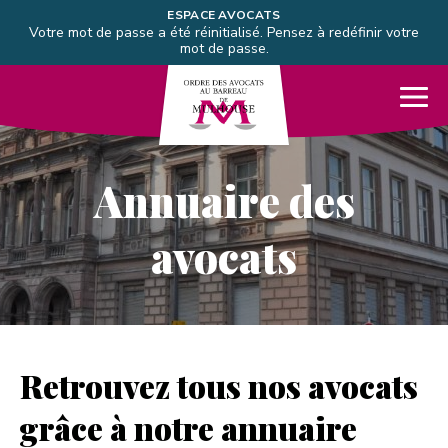
Aller directement à la navigation
ESPACE AVOCATS
Votre mot de passe a été réinitialisé. Pensez à redéfinir votre
Aller directement au contenu
mot de passe.
Barreau de Mulhouse
Me
Annuaire des
avocats
Retrouvez tous nos avocats
grâce à notre annuaire