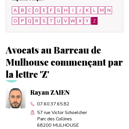
A
B
C
D
E
F
G
H
I
J
K
L
M
N
O
P
Q
R
S
T
U
V
W
X
Y
Z
Avocats au Barreau de
Mulhouse commençant par
la lettre 'Z'
Rayan ZAIEN
07.60.37.65.82
57 rue Victor Schoelcher
Parc des Collines
68200 MULHOUSE