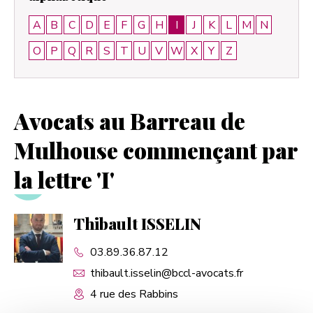
A
B
C
D
E
F
G
H
I
J
K
L
M
N
O
P
Q
R
S
T
U
V
W
X
Y
Z
Avocats au Barreau de
Mulhouse commençant par
la lettre 'I'
Thibault ISSELIN
03.89.36.87.12
thibault.isselin@bccl-avocats.fr
4 rue des Rabbins