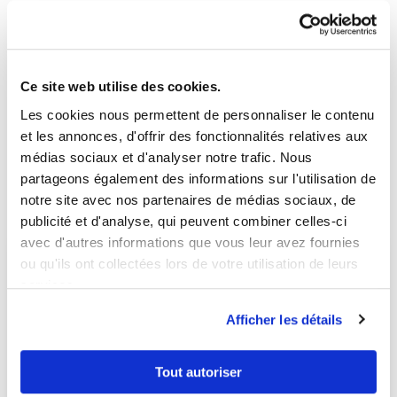
68200 MULHOUSE
Avocat généraliste
PLUS D'INFOS
Ce site web utilise des cookies.
Les cookies nous permettent de personnaliser le contenu
et les annonces, d'offrir des fonctionnalités relatives aux
médias sociaux et d'analyser notre trafic. Nous
Page suivante :
L'avocat et vous
partageons également des informations sur l'utilisation de
notre site avec nos partenaires de médias sociaux, de
publicité et d'analyse, qui peuvent combiner celles-ci
avec d'autres informations que vous leur avez fournies
ou qu'ils ont collectées lors de votre utilisation de leurs
services.
Afficher les détails
Tout autoriser