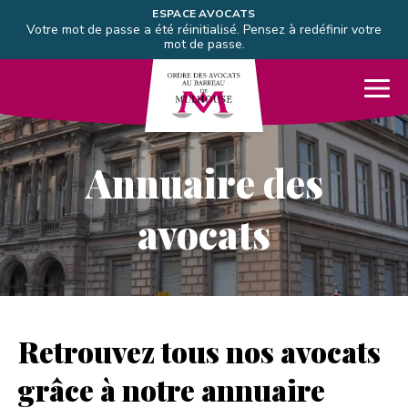
Aller directement à la navigation
ESPACE AVOCATS
Votre mot de passe a été réinitialisé. Pensez à redéfinir votre
Aller directement au contenu
mot de passe.
Barreau de Mulhouse
Me
Annuaire des
avocats
Retrouvez tous nos avocats
grâce à notre annuaire