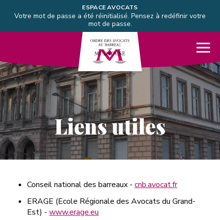
Aller directement à la navigation
ESPACE AVOCATS
Votre mot de passe a été réinitialisé. Pensez à redéfinir votre
Aller directement au contenu
mot de passe.
Barreau de Mulhouse
Me
Liens utiles
Conseil national des barreaux -
cnb.avocat.fr
ERAGE (Ecole Régionale des Avocats du Grand-
Est) -
www.erage.eu