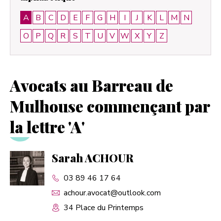
A
B
C
D
E
F
G
H
I
J
K
L
M
N
O
P
Q
R
S
T
U
V
W
X
Y
Z
Avocats au Barreau de
Mulhouse commençant par
la lettre 'A'
Sarah ACHOUR
03 89 46 17 64
achour.avocat@outlook.com
34 Place du Printemps