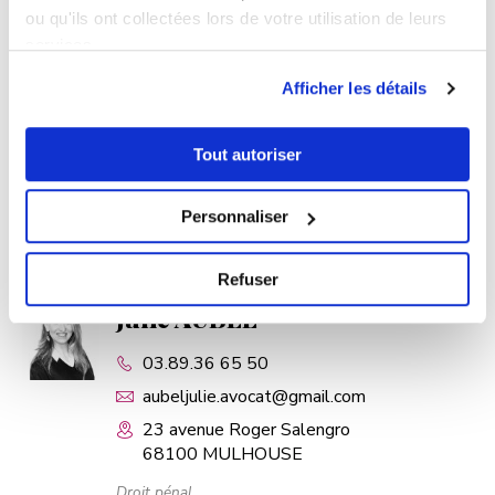
ou qu'ils ont collectées lors de votre utilisation de leurs
21 rue du Printemps
services.
68100 Mulhouse
Afficher les détails
Droit du crédit et de la consommation
Droit bancaire et boursier
Droit immobilier
Tout autoriser
Avocat généraliste
PLUS D'INFOS
Personnaliser
Refuser
Julie AUBEL
03.89.36 65 50
aubeljulie.avocat@gmail.com
23 avenue Roger Salengro
68100 MULHOUSE
Droit pénal