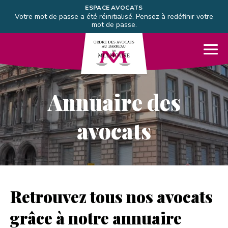
Aller directement à la navigation
ESPACE AVOCATS
Votre mot de passe a été réinitialisé. Pensez à redéfinir votre
Aller directement au contenu
mot de passe.
Barreau de Mulhouse
Me
Annuaire des
avocats
Retrouvez tous nos avocats
grâce à notre annuaire