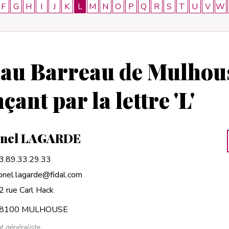
F
G
H
I
J
K
L
M
N
O
P
Q
R
S
T
U
V
W
 au Barreau de Mulhou
nt par la lettre 'L'
onel LAGARDE
3.89.33.29.33
ionel.lagarde@fidal.com
2 rue Carl Hack
8100 MULHOUSE
t généraliste