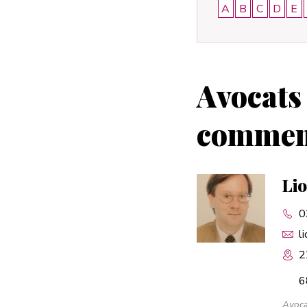
A
B
C
D
E
Avocats
commença
Li
0
l
2
6
Avoca