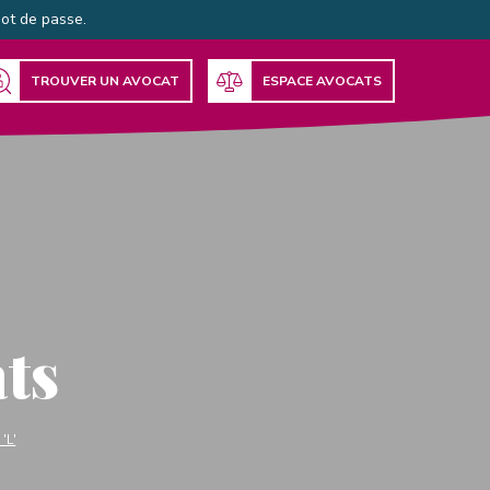
mot de passe.
TROUVER UN AVOCAT
ESPACE AVOCATS
ts
'L'