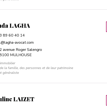
nda LAGHA
3 89 60 40 14
l@lagha-avocat.com
2 avenue Roger Salengro
8100 MULHOUSE
 immobilier
 de la famille, des personnes et de leur patrimoine
t généraliste
uline LAIZET