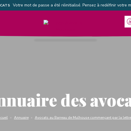
Votre mot de passe a été réinitialisé. Pensez à redéfinir votre 
OCATS
Barreau de Mulhouse
nnuaire des avoca
us êtes ici :
cueil
Annuaire
Avocats au Barreau de Mulhouse commençant par la lettre 