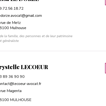
9.72.56.18.72
edorze.avocat@gmail.com
 rue de Metz
8100 Mulhouse
 de la famille, des personnes et de leur patrimoine
t généraliste
rystelle LECOEUR
3 89 36 90 90
ontact@lecoeur-avocat.fr
 rue Magenta
8100 MULHOUSE