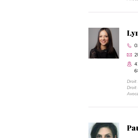
Ly
0
2
4
6
Droit
Droit
Avoca
Pa