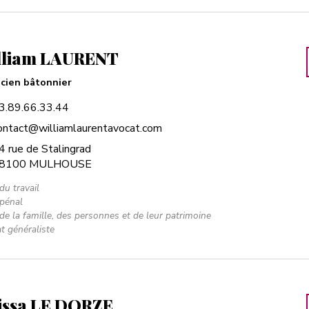
lliam LAURENT
cien bâtonnier
3.89.66.33.44
ontact@williamlaurentavocat.com
4 rue de Stalingrad
8100 MULHOUSE
du travail
 pénal
 de la famille, des personnes et de leur patrimoine
t généraliste
issa LE DORZE