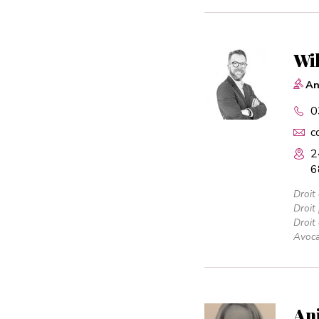
Wi
An
0
c
2
6
Droit 
Droit
Droit
Avoca
An