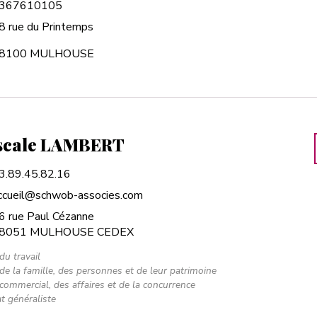
367610105
8 rue du Printemps
8100 MULHOUSE
scale LAMBERT
3.89.45.82.16
ccueil@schwob-associes.com
6 rue Paul Cézanne
8051 MULHOUSE CEDEX
du travail
 de la famille, des personnes et de leur patrimoine
 commercial, des affaires et de la concurrence
t généraliste