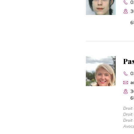
0
3
6
Pa
0
a
3
6
Droit 
Droit
Droit
Avoca