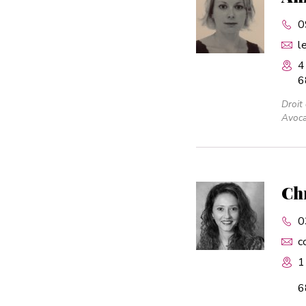
0
l
4
6
Droit
Avoca
Ch
0
c
1
6