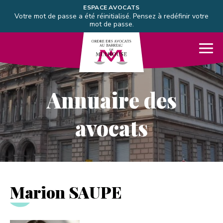
Aller directement à la navigation
ESPACE AVOCATS
Votre mot de passe a été réinitialisé. Pensez à redéfinir votre
Aller directement au contenu
mot de passe.
Barreau de Mulhouse
Me
Annuaire des
avocats
Marion SAUPE