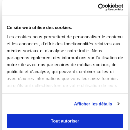
Le Barreau de Mulhouse
Ce site web utilise des cookies.
Les cookies nous permettent de personnaliser le contenu
et les annonces, d'offrir des fonctionnalités relatives aux
médias sociaux et d'analyser notre trafic. Nous
ACCÉDER
partageons également des informations sur l'utilisation de
notre site avec nos partenaires de médias sociaux, de
publicité et d'analyse, qui peuvent combiner celles-ci
avec d'autres informations que vous leur avez fournies
ou qu'ils ont collectées lors de votre utilisation de leurs
services.
Afficher les détails
Tout autoriser
Trouver un avocat