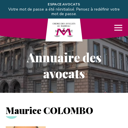
Aller directement à la navigation
ESPACE AVOCATS
Votre mot de passe a été réinitialisé. Pensez à redéfinir votre
Aller directement au contenu
mot de passe.
Barreau de Mulhouse
Me
Annuaire des
avocats
Maurice COLOMBO